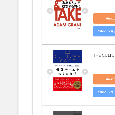
Ama
Yahoo!
THE CU
Ama
Yahoo!