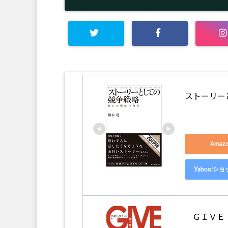
ストーリーとして
Ama
Yahoo!
ＧＩＶＥ